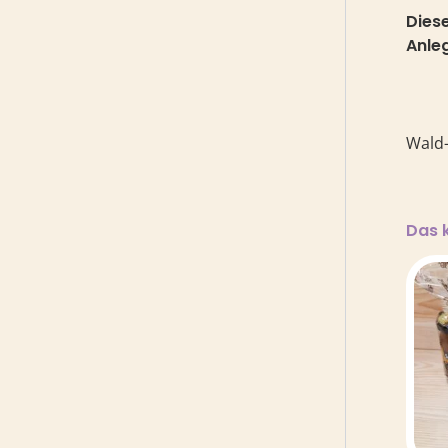
Dies
Anle
Wald-
Das 