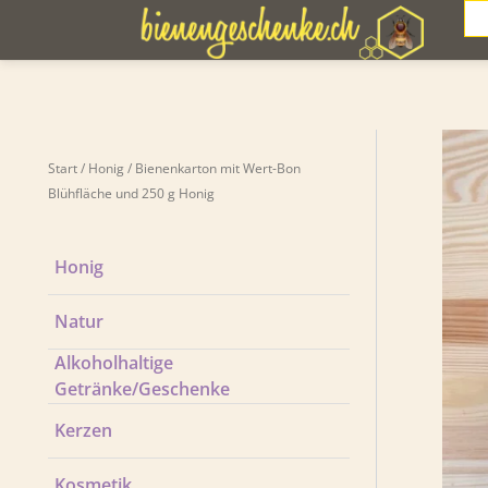
Zum
Sea
Inhalt
springen
Start
/
Honig
/ Bienenkarton mit Wert-Bon
Blühfläche und 250 g Honig
Honig
Natur
Alkoholhaltige
Getränke/Geschenke
Kerzen
Kosmetik