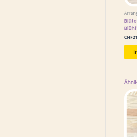
Arran
Blüt
Blühf
CHF
2
I
Ähnl