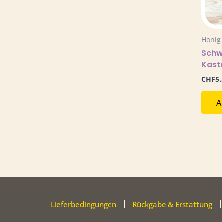
Honig
Schw
Kast
CHF
5.
A
Lieferbedingungen
Rückgabe & Erstattung