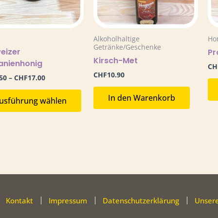
Optionen
können
auf
Alkoholhaltige
Ho
der
Getränke/Geschenke
eizer
Pr
Produktseite
Kirsch-Met
anienhonig
CH
gewählt
CHF
10.90
50
–
CHF
17.00
werden
In den Warenkorb
usführung wählen
Kontakt
Impressum
Datenschutzerklärung
Unsere