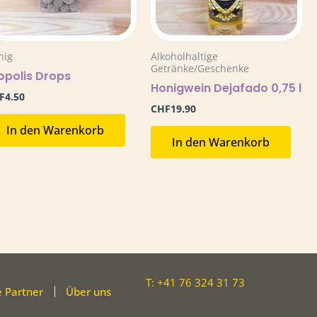
nig
Alkoholhaltige
Getränke/Geschenke
opolis Drops
Honigwein Dejafado 0,75 l
F
4.50
CHF
19.90
In den Warenkorb
In den Warenkorb
T: +41 76 324 31 73
 Partner
Über uns