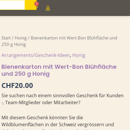
0
Cart
Bienenkarton
Start
/
Honig
/ Bienenkarton mit Wert-Bon Blühfläche und
mit
250 g Honig
Wert-
Arrangements/Geschenk-Ideen
,
Honig
Bon
Blühfläche
Bienenkarton mit Wert-Bon Blühfläche
und
und 250 g Honig
250
g
CHF
20.00
Honig
Menge
Sie suchen nach einem sinnvollen Geschenk für Kunden
-, Team-Mitglieder oder Mitarbeiter?
Mit diesem Geschenk könnten Sie die
Wildblumenflächen in der Schweiz vergrössern und