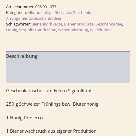
Artikelnummer:
006.001.073
Kategorien:
Alkoholhaltige Getränke/Geschenke
,
Arrangements/Geschenk-Ideen
Schlagwörter:
Bienenkorbkerze
,
Bienenprodukte
,
Geschenk-Idee
,
Honig
,
Propolis-Handcrème
,
Samenmischung
,
Wildblumen
Beschreibung
Zusätzliche Information
Rezensionen (0)
Geschenk-Tasche zum Feiern !! gefüllt mit:
250 g Schweizer Frühlings bzw. Blütenhonig
1 Honig-Prosecco
1 Bienenwachstuch aus eigener Produktion