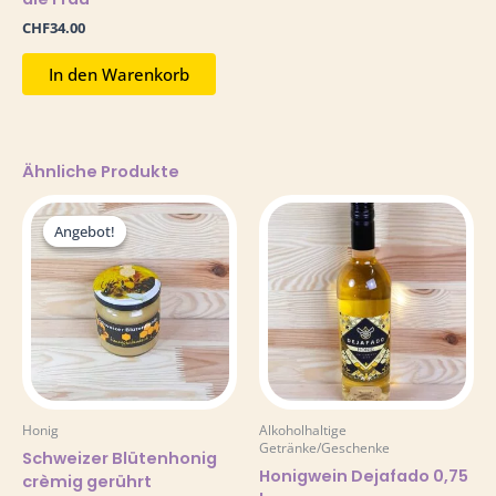
CHF
34.00
In den Warenkorb
Ähnliche Produkte
Preisspanne:
Dieses
CHF7.00
Produkt
Angebot!
Angebot!
bis
weist
CHF15.00
mehrere
Varianten
auf.
Die
Optionen
können
auf
Honig
Alkoholhaltige
der
Getränke/Geschenke
Schweizer Blütenhonig
Produktseite
Honigwein Dejafado 0,75
crèmig gerührt
gewählt