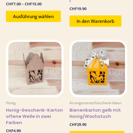
l
werden
CHF
7.00
–
CHF
15.00
CHF
19.90
Ausführung wählen
In den Warenkorb
Dieses
Dies
Produkt
Pro
weist
weis
mehrere
meh
Varianten
Vari
auf.
auf.
Die
Die
Optionen
Opt
können
kön
auf
auf
Honig
Arrangements/Geschenk-Ideen
der
der
Honig-Geschenk-Karton
Bienenkarton gelb mit
Produktseite
Prod
offene Welle in zwei
Honig/Wachstuch
gewählt
gew
Farben
werden
wer
CHF
29.90
CHF
4.90