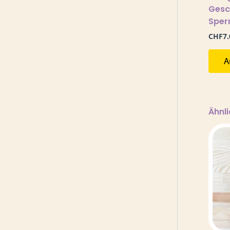
Gesc
Sper
CHF
7.
A
Ähnl