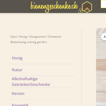
Zum
Sea
Inhalt
springen
A
Start
/
Honig
/
Honigsorten
/ Schweizer
Blütenhonig crèmig gerührt
Honig
Natur
Alkoholhaltige
Getränke/Geschenke
Kerzen
Kosmetik