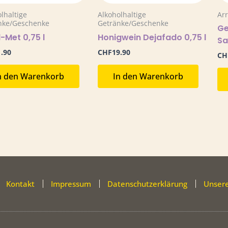
lhaltige
Alkoholhaltige
Ar
nke/Geschenke
Getränke/Geschenke
Ge
-Met 0,75 l
Honigwein Dejafado 0,75 l
Sa
1.90
CHF
19.90
CH
n den Warenkorb
In den Warenkorb
Kontakt
Impressum
Datenschutzerklärung
Unsere