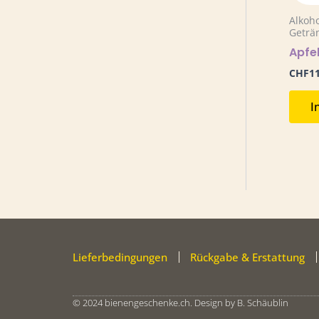
Alkoho
Geträ
Apfel
CHF
1
I
Lieferbedingungen
Rückgabe & Erstattung
© 2024 bienengeschenke.ch. Design by B. Schäublin