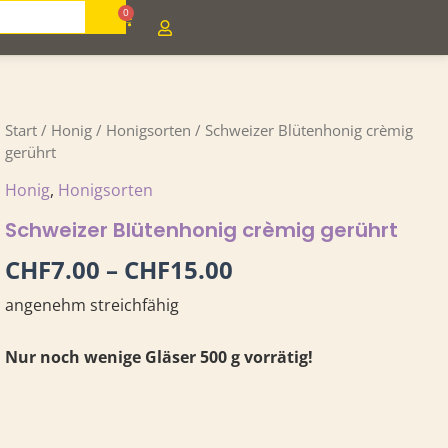
0
Cart
Schweizer
Ursprünglicher
Aktueller
Preisspanne:
Start
/
Honig
/
Honigsorten
/ Schweizer Blütenhonig crèmig
Blütenhonig
gerührt
Preis
Preis
CHF7.00
crèmig
Honig
,
Honigsorten
gerührt
war:
ist:
bis
Menge
Schweizer Blütenhonig crèmig gerührt
CHF17.00
CHF15.00.
CHF15.00
CHF
7.00
–
CHF
15.00
angenehm streichfähig
Nur noch wenige Gläser 500 g vorrätig!