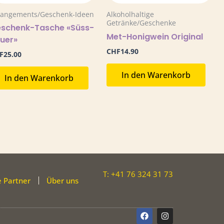
rangements/Geschenk-Ideen
Alkoholhaltige
Getränke/Geschenke
schenk-Tasche «Süss-
Met-Honigwein Original
uer»
CHF
14.90
F
25.00
In den Warenkorb
In den Warenkorb
T: +41 76 324 31 73
 Partner
Über uns
F
I
a
n