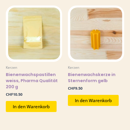
Kerzen
Kerzen
Bienenwachspastillen
Bienenwachskerze in
weiss, Pharma Qualität
Sternenform gelb
200 g
CHF
9.50
CHF
10.50
In den Warenkorb
In den Warenkorb