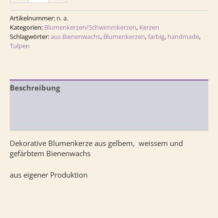
Artikelnummer:
n. a.
Kategorien:
Blumenkerzen/Schwimmkerzen
,
Kerzen
Schlagwörter:
aus Bienenwachs
,
Blumenkerzen
,
farbig
,
handmade
,
Tulpen
Beschreibung
Zusätzliche Information
Rezensionen (0)
Dekorative Blumenkerze aus gelbem, weissem und
gefärbtem Bienenwachs
aus eigener Produktion