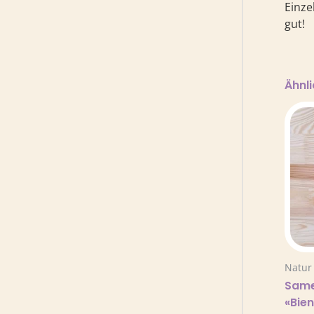
Einze
gut!
Ähnl
Natur
Sam
«Bie