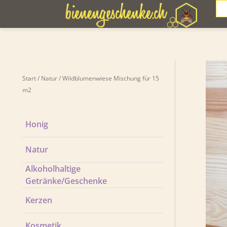
Zum
Sea
Inhalt
springen
Start
/
Natur
/ Wildblumenwiese Mischung für 15
m2
Honig
Natur
Alkoholhaltige
Getränke/Geschenke
Kerzen
Kosmetik