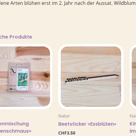
lene Arten blühen erst im 2. Jahr nach der Aussat. Wildbl
iche Produkte
Natur
Na
enmischung
Ki
Beetsticker «Essblüten»
nenschmaus»
im
CHF
3.50