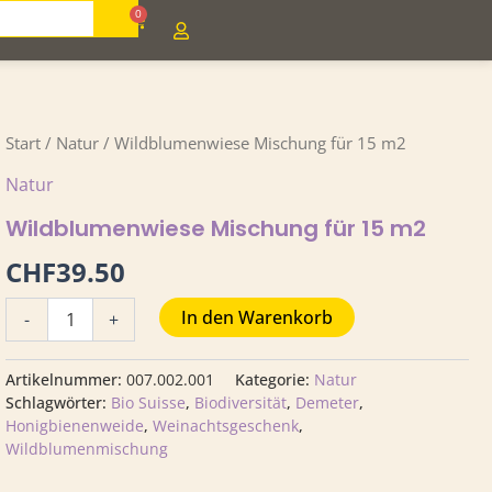
0
Cart
Wildblumenwiese
Start
/
Natur
/ Wildblumenwiese Mischung für 15 m2
Mischung
Natur
für
15
Wildblumenwiese Mischung für 15 m2
m2
Menge
CHF
39.50
In den Warenkorb
-
+
Artikelnummer:
007.002.001
Kategorie:
Natur
Schlagwörter:
Bio Suisse
,
Biodiversität
,
Demeter
,
Honigbienenweide
,
Weinachtsgeschenk
,
Wildblumenmischung