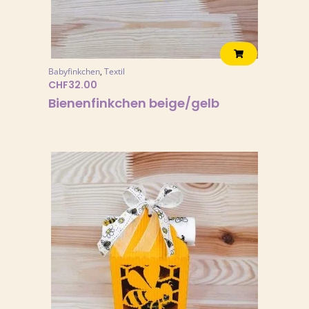
Babyfinkchen
,
Textil
CHF
32.00
Bienenfinkchen beige/gelb