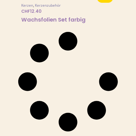
Kerzen
,
Kerzenzubehör
CHF
12.40
Wachsfolien Set farbig