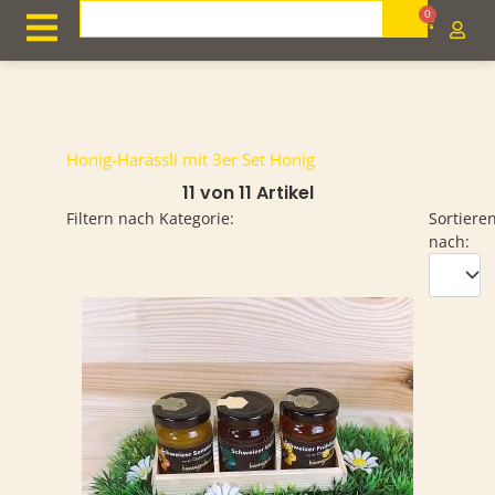
Zum
Search
0
Cart
Inhalt
springen
Honig-Harässli mit 3er Set Honig
11 von 11 Artikel
Filtern nach Kategorie:
Sortiere
nach: