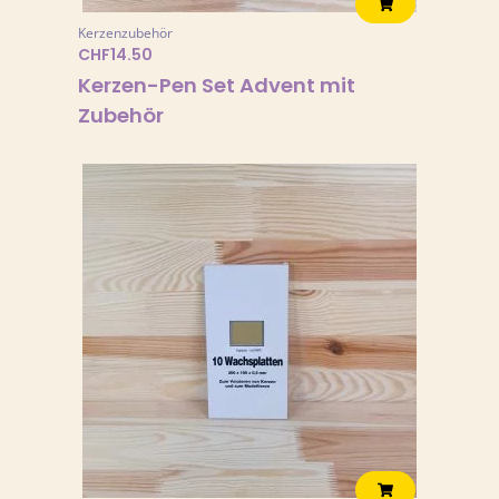
0
Kerzenzubehör
b
CHF
14.50
i
Kerzen-Pen Set Advent mit
s
C
Zubehör
H
F
1
6
.
0
0