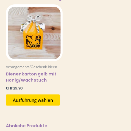
Dieses
Produkt
weist
mehrere
Varianten
auf.
Die
Optionen
können
auf
Arrangements/Geschenk-Ideen
der
Bienenkarton gelb mit
Produktseite
Honig/Wachstuch
gewählt
werden
CHF
29.90
Ausführung wählen
Ähnliche Produkte