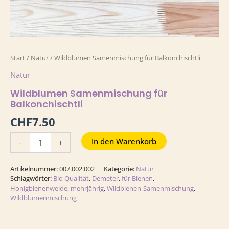
Start
/
Natur
/ Wildblumen Samenmischung für Balkonchischtli
Natur
Wildblumen Samenmischung für
Balkonchischtli
CHF
7.50
In den Warenkorb
-
+
Artikelnummer:
007.002.002
Kategorie:
Natur
Schlagwörter:
Bio Qualität
,
Demeter
,
für Bienen
,
Honigbienenweide
,
mehrjährig
,
Wildbienen-Samenmischung
,
Wildblumenmischung