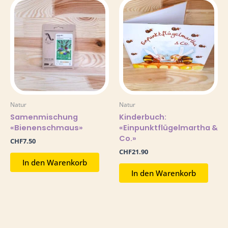
Natur
Natur
Samenmischung
Kinderbuch:
«Bienenschmaus»
«Einpunktflügelmartha &
Co.»
CHF
7.50
CHF
21.90
In den Warenkorb
In den Warenkorb