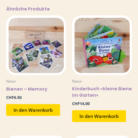
Ähnliche Produkte
Natur
Natur
Kinderbuch «kleine Biene
Bienen – Memory
im Garten»
CHF
6.50
CHF
14.00
In den Warenkorb
In den Warenkorb