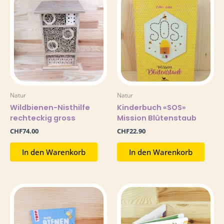
Natur
Natur
Wildbienen-Nisthilfe
Kinderbuch «SOS»
rechteckig gross
Mission Blütenstaub
CHF
74.00
CHF
22.90
In den Warenkorb
In den Warenkorb