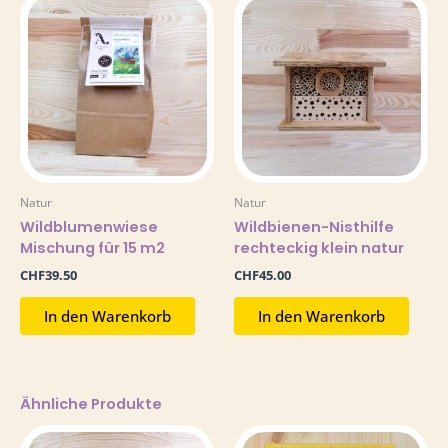
Natur
Natur
Wildblumenwiese
Wildbienen-Nisthilfe
Mischung für 15 m2
rechteckig klein natur
CHF
39.50
CHF
45.00
In den Warenkorb
In den Warenkorb
Ähnliche Produkte