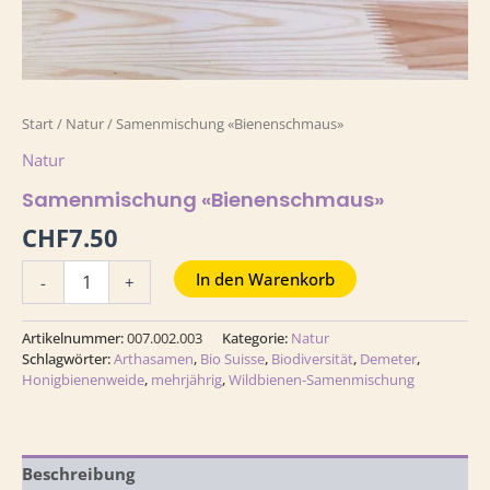
Start
/
Natur
/ Samenmischung «Bienenschmaus»
Natur
Samenmischung «Bienenschmaus»
CHF
7.50
In den Warenkorb
-
+
Artikelnummer:
007.002.003
Kategorie:
Natur
Schlagwörter:
Arthasamen
,
Bio Suisse
,
Biodiversität
,
Demeter
,
Honigbienenweide
,
mehrjährig
,
Wildbienen-Samenmischung
Beschreibung