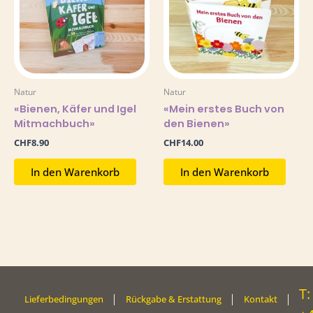
Natur
Natur
«Bienen, Käfer und Igel
«Mein erstes Buch von
Mitmachbuch»
den Bienen»
CHF
8.90
CHF
14.00
In den Warenkorb
In den Warenkorb
T:
Lieferbedingungen
Rückgabe & Erstattung
Kontakt