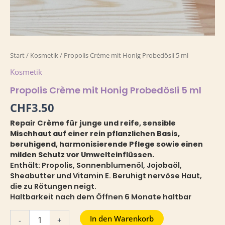
Start
/
Kosmetik
/ Propolis Crème mit Honig Probedösli 5 ml
Kosmetik
Propolis Crème mit Honig Probedösli 5 ml
CHF
3.50
Repair Crème für junge und reife, sensible
Mischhaut auf einer rein pflanzlichen Basis,
beruhigend, harmonisierende Pflege sowie einen
milden Schutz vor Umwelteinflüssen.
Enthält: Propolis, Sonnenblumenöl, Jojobaöl,
Sheabutter und Vitamin E. Beruhigt nervöse Haut,
die zu Rötungen neigt.
Haltbarkeit nach dem Öffnen 6 Monate haltbar
In den Warenkorb
-
+