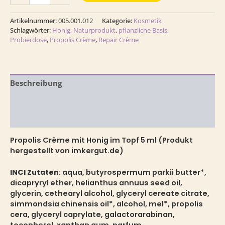
Artikelnummer:
005.001.012
Kategorie:
Kosmetik
Schlagwörter:
Honig
,
Naturprodukt
,
pflanzliche Basis
,
Probierdose
,
Propolis Crème
,
Repair Crème
Beschreibung
Zusätzliche Information
Rezensionen (0)
Propolis Crème mit Honig im Topf 5 ml (Produkt
hergestellt von imkergut.de)
INCI Zutaten
: aqua, butyrospermum parkii butter*,
dicapryryl ether, helianthus annuus seed oil,
glycerin, cethearyl alcohol, glyceryl cereate citrate,
simmondsia chinensis oil*, alcohol, mel*, propolis
cera, glyceryl caprylate, galactorarabinan,
tocopherol, xanthan gum, parfum