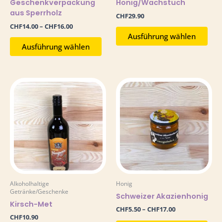
Geschenkverpackung
Honig/Wachstuch
gewählt
gew
aus Sperrholz
werden
wer
CHF
29.90
CHF
14.00
–
CHF
16.00
Ausführung wählen
Ausführung wählen
Preisspanne:
Dies
CHF5.50
Pro
bis
weis
CHF17.00
meh
Vari
auf.
Die
Opt
kön
auf
Alkoholhaltige
Honig
der
Getränke/Geschenke
Schweizer Akazienhonig
Prod
Kirsch-Met
gew
CHF
5.50
–
CHF
17.00
wer
CHF
10.90